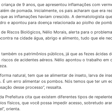
 criança de 9 anos, que apresentou inflamações com vermel
 além de pomada. Inicialmente, os pais acharam que era r
 que as inflamações haviam crescido. A dermatologista que
dro e apontou para doença relacionada ao piolho de pom
e de Riscos Biológicos, Nélio Morais, alerta para o probl
contra na cidade água, abrigo e alimento, tudo que ele ne
 também os patrimônios públicos, já que as fezes ácidas d
s riscos de acidentes aéreos. Nélio apontou o trabalho em
eza.
rma natural, tem que se alimentar de inseto, larva de inse
a. É um erro alimentar os pombos. Nós temos que ter um equi
nsação desse processo”, ressalta.
a Prefeitura cita que existem diferentes tipos de repelent
eios físicos, que você possa impedir acesso, sobretudo ar
”, orienta.