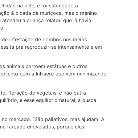
hidão na pele, e foi submetido a
eação à picada de muriçoca, mas o menino
 atendeu a criança relatou que já havia
bo.
ema de infestação de pombos nos meios
cessita pra reproduzir-se intensamente e em
os animais corroem estátuas e outros
 conjunto com a Infraero que vem minimizando
to, floração de vegetais, e não outra
líbrio, e esse equilíbrio natural, a busca
e no mercado. “São paliativos, mas ajudam. A
ame farpado enovelados, porque eles