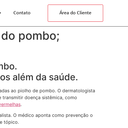
Contato
Área do Cliente
o do pombo;
mbo.
scos além da saúde.
nadas ao piolho de pombo. O dermatologista
 transmitir doença sistêmica, como
 vermelhas
.
cialista. O médico aponta como prevenção o
e tópico.